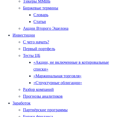
Тикеры ММВБ
Биржевые термины
Словарь
Статьи
Акции Второго Эшелона
Инвестиции
С чего начать?
Первый портфель
Тесты ЦБ
«Акции, не включенные в котировальные
списки»
«Маржинальная торговля»
«Структурные облигации»
Разбор компаний
Прогнозы аналитиков
Заработок
Партнёрские программы
Биржи фриланса