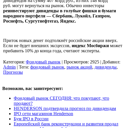
дивидендов на сумму 407 млрд руб., из них 148 млрд
руб. могут вернуться на рынок. Обычно инвесторы
реинвестируют дивиденды в голубые фишки и бумаги
народного портфеля — Сбербанк, Лукойл, Газпром,
Роснефть, Сургутнефтегаз, Яндекс.
Приток новых денег подтолкнёт российские акции вверх.
Если не будет внешних эксцессов,
индекс Мосбиржи
может
прибавить 10% до конца года, считают эксперты.
Категория
:
Фондовый рынок
|
Просмотров
:
2925
|
Добавил
:
Admin
|
Теги
:
фондовый рынок
,
рынок акций
,
дивиденды
,
Прогнозы
Возможно, вас заинтересуют:
Фондовый рынок СЕГОДНЯ: что покупают, что
продают?
HENDERSON подтвердила прогноз по дивидендам
IPO сети магазинов Henderson
Бум IPO в России
Европейский банк реконструкции и развития продал