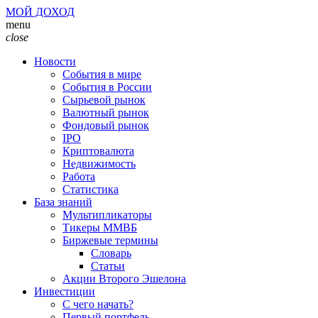
МОЙ ДОХОД
menu
close
Новости
События в мире
События в России
Сырьевой рынок
Валютный рынок
Фондовый рынок
IPO
Криптовалюта
Недвижимость
Работа
Статистика
База знаний
Мультипликаторы
Тикеры ММВБ
Биржевые термины
Словарь
Статьи
Акции Второго Эшелона
Инвестиции
С чего начать?
Первый портфель